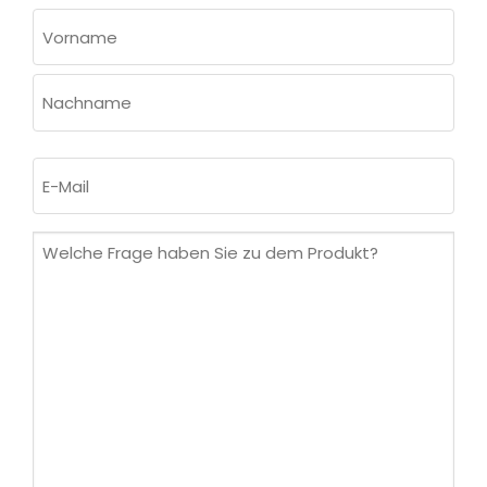
NAME
(ERFORDERLICH)
Vorname
Nachname
E-
Mail
(erforderlich)
Welche
Frage
haben
Sie
zu
dem
Produkt?
(erforderlich)