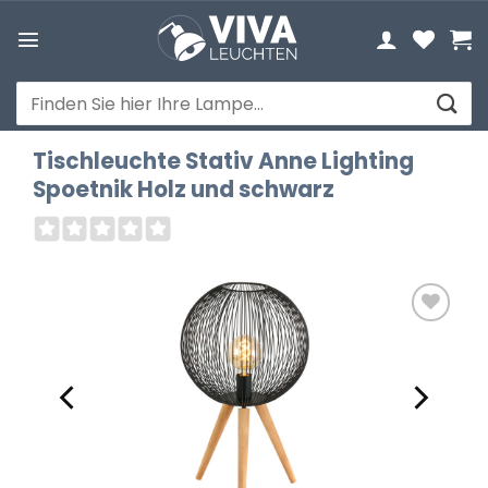
Zum
Inhalt
springen
Suchen
nach:
Tischleuchte Stativ Anne Lighting
Spoetnik Holz und schwarz