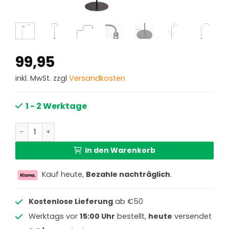
99,95
inkl. MwSt. zzgl
Versandkosten
1 - 2 Werktage
Trendige schwarze Metall-Stehlampe Steinhauer Bloeba
In den Warenkorb
Kauf heute,
Bezahle nachträglich
.
Kostenlose Lieferung
ab €50
Werktags vor
15:00 Uhr
bestellt,
heute
versendet