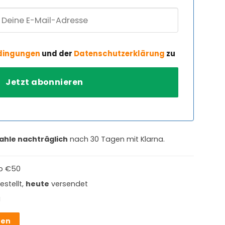
dingungen
und der
Datenschutzerklärung
zu
ahle nachträglich
nach 30 Tagen mit Klarna.
b €50
estellt,
heute
versendet
g
hen