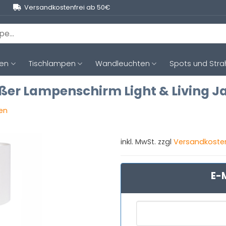
Versandkostenfrei ab 50€
ten
Tischlampen
Wandleuchten
Spots und Stra
ißer Lampenschirm Light & Living J
gen
inkl. MwSt. zzgl
Versandkoste
E-M