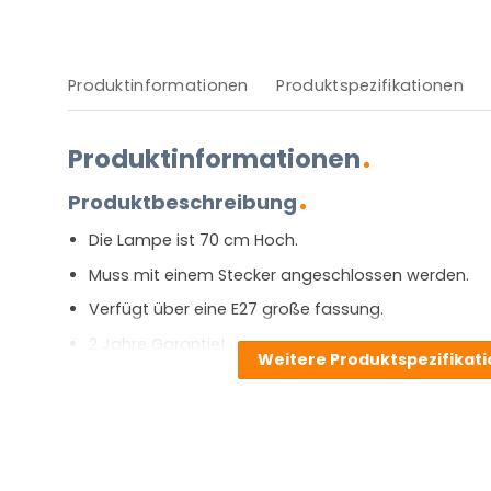
Produktinformationen
Produktspezifikationen
Produktinformationen
Produktbeschreibung
Die Lampe ist 70 cm Hoch.
Muss mit einem Stecker angeschlossen werden.
Verfügt über eine E27 große fassung.
2 Jahre Garantie!
Weitere Produktspezifikat
[widgets_on_pages id=E27]
Vor- und Nachteile
Die
Tischleuchte
von Light & Living liegt mit dem Sch
sehr im Trend. Der schwarze Metall-Leuchtenfuß ist 