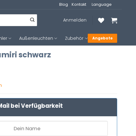
Blog
Kontakt
Language
Anmelden
hler
Außenleuchten
Zubehör
Angebote
amiri schwarz
n
ail bei Verfügbarkeit