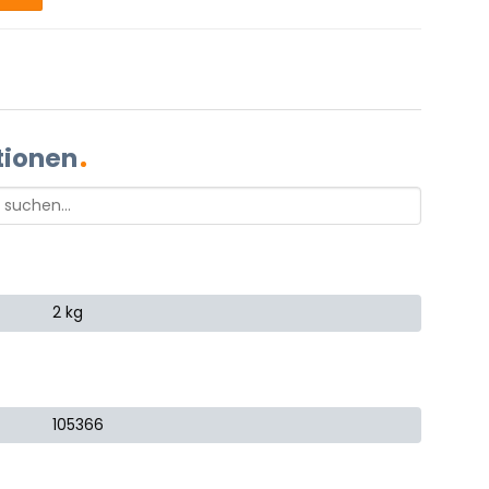
tionen
2 kg
105366