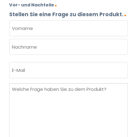
Vor- und Nachteile
Stellen Sie eine Frage zu diesem Produkt.
NAME
(ERFORDERLICH)
Vorname
Nachname
E-
Mail
(erforderlich)
Welche
Frage
haben
Sie
zu
dem
Produkt?