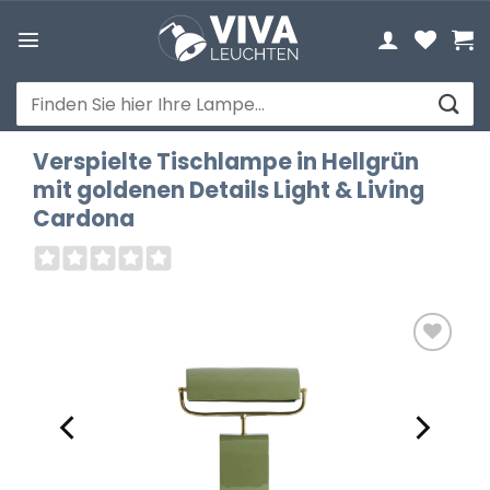
Zum
Inhalt
springen
Suchen
nach:
Verspielte Tischlampe in Hellgrün
mit goldenen Details Light & Living
Cardona