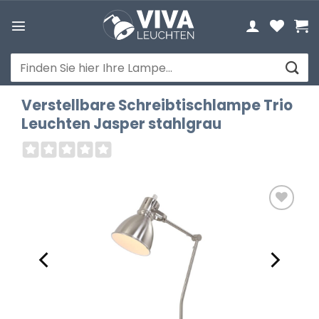
Zum
Inhalt
springen
Suchen
nach:
Verstellbare Schreibtischlampe Trio
Leuchten Jasper stahlgrau