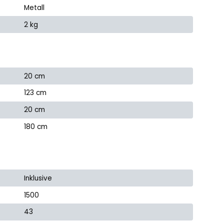
Metall
2 kg
20 cm
123 cm
20 cm
180 cm
Inklusive
1500
43