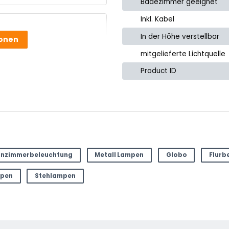
Badezimmer geeignet
e
Inkl. Kabel
In der Höhe verstellbar
ionen
mitgelieferte Lichtquelle
Product ID
nzimmerbeleuchtung
Metall Lampen
Globo
Flurb
mpen
Stehlampen