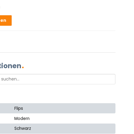
g
hen
tionen
Flips
Modern
Schwarz