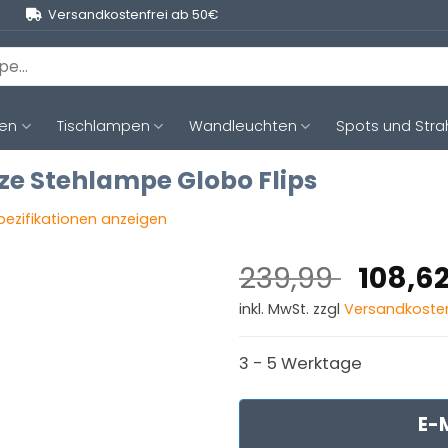
Versandkostenfrei ab 50€
ten
Tischlampen
Wandleuchten
Spots und Stra
ze Stehlampe Globo Flips
Spezifikationen anzeigen
Ursprü
239,99
108,6
Preis
inkl. MwSt. zzgl
Versandkoste
war:
239,9
3 - 5 Werktage
E-M