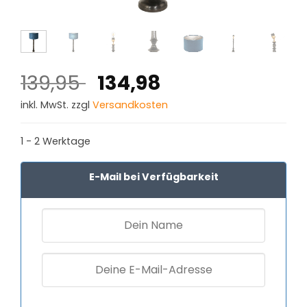
Ursprünglicher
Aktueller
139,95
134,98
Preis
Preis
inkl. MwSt. zzgl
Versandkosten
war:
ist:
139,95 €
134,98 €.
1 - 2 Werktage
E-Mail bei Verfügbarkeit