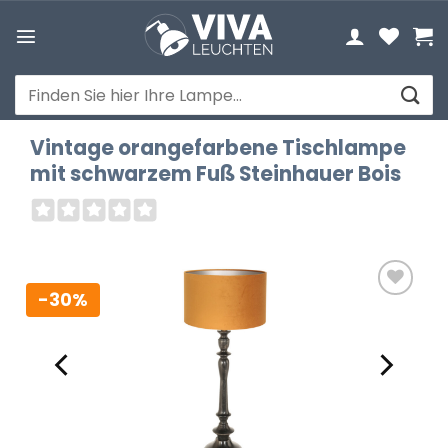
Zum
Inhalt
springen
Suchen
nach:
Vintage orangefarbene Tischlampe
mit schwarzem Fuß Steinhauer Bois
-30%