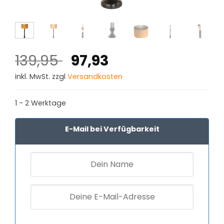
Ursprünglicher
Aktueller
139,95
97,93
Preis
Preis
inkl. MwSt. zzgl
Versandkosten
war:
ist:
139,95 €
97,93 €.
1 - 2 Werktage
E-Mail bei Verfügbarkeit