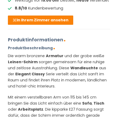
Werktags vor
15:00 Uhr
bestellt,
heute
versendet
8.8/10
Kundenbewertung
In Ihrem Zimmer ansehen
Produktinformationen
Produktbeschreibung
Die warm bronzene
Armatur
und der grobe weiße
Leinen-Schirm
sorgen gemeinsam für eine ruhige
und zeitlose Ausstrahlung. Diese
Wandleuchte
aus
der
Elegant Classy
Serie verteilt das Licht sanft im
Raum und findet ihren Platz in modernen, ländlichen
und hotel-chic Interieurs.
Mit einem verstellbaren Arm von 115 bis 145 cm
bringen Sie das Licht einfach über eine
Sofa
,
Tisch
oder
Arbeitsplatz
. Die kipparke E27 Fassung sorgt
dafür, dass der Schirm immer ordentlich gerade