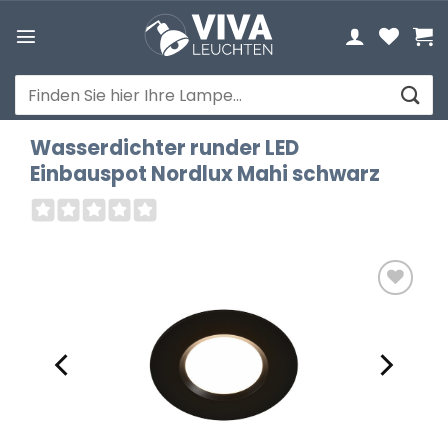
Zum
Inhalt
springen
Suchen
nach:
Wasserdichter runder LED
Einbauspot Nordlux Mahi schwarz