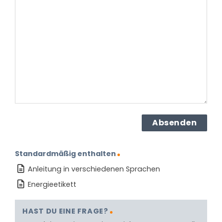
Sie
zu
dem
Produkt?
(erforderlich)
Standardmäßig enthalten
Anleitung in verschiedenen Sprachen
Energieetikett
HAST DU EINE FRAGE?