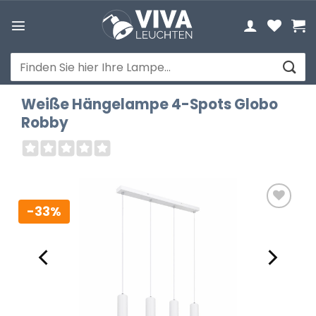
Zum
Inhalt
springen
Suchen
nach:
Weiße Hängelampe 4-Spots Globo
Robby
-33%