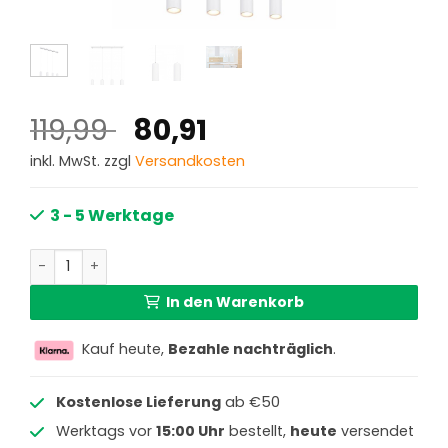
Ursprünglicher
Aktueller
119,99
80,91
Preis
Preis
inkl. MwSt. zzgl
Versandkosten
war:
ist:
119,99 €
80,91 €.
3 - 5 Werktage
Weiße Hängelampe 4-Spots Globo Robby Menge
In den Warenkorb
Kauf heute,
Bezahle nachträglich
.
Kostenlose Lieferung
ab €50
Werktags vor
15:00 Uhr
bestellt,
heute
versendet