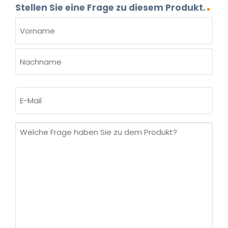
Stellen Sie eine Frage zu diesem Produkt.
NAME
(ERFORDERLICH)
Vorname
Nachname
E-
Mail
(erforderlich)
Welche
Frage
haben
Sie
zu
dem
Produkt?
(erforderlich)