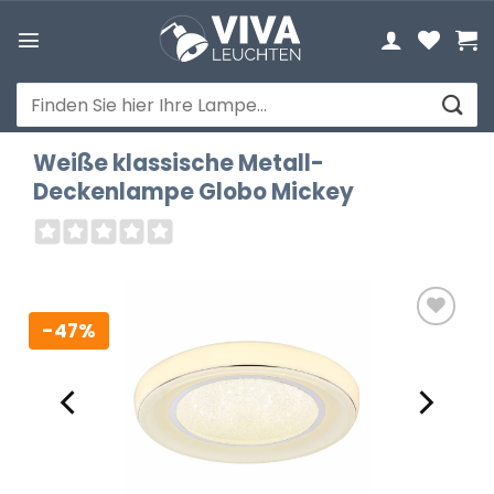
Zum
Inhalt
springen
Suchen
nach:
Weiße klassische Metall-
Deckenlampe Globo Mickey
-47%