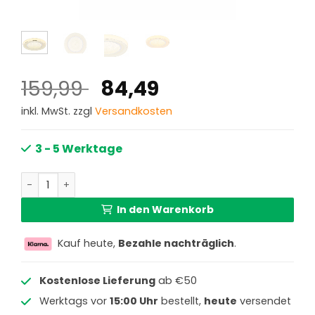
Ursprünglicher
Aktueller
159,99
84,49
Preis
Preis
inkl. MwSt. zzgl
Versandkosten
war:
ist:
159,99 €
84,49 €.
3 - 5 Werktage
Weiße klassische Metall-Deckenlampe Globo Mickey Men
In den Warenkorb
Kauf heute,
Bezahle nachträglich
.
Kostenlose Lieferung
ab €50
Werktags vor
15:00 Uhr
bestellt,
heute
versendet