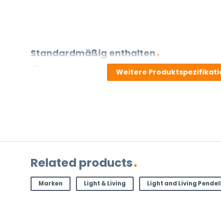
Standardmäßig enthalten
Anleitung in verschiedenen Sprachen
Weitere Produktspezifikat
Energieetikett
HAST DU EINE FRAGE?
Kontaktieren Sie uns. Sie erreichen uns per E-Mail un
info@vivaleuchten.de
.
Related products
Marken
Light & Living
Light and Living Pende