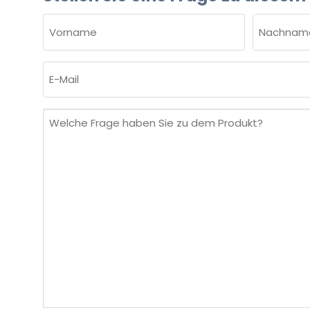
NAME
(ERFORDERLICH)
Vorname
Nachnam
E-
Mail
(erforderlich)
Welche
Frage
haben
Sie
zu
dem
Produkt?
(erforderlich)