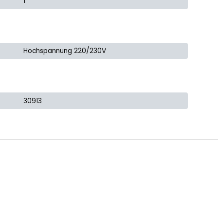
1
Hochspannung 220/230V
30913