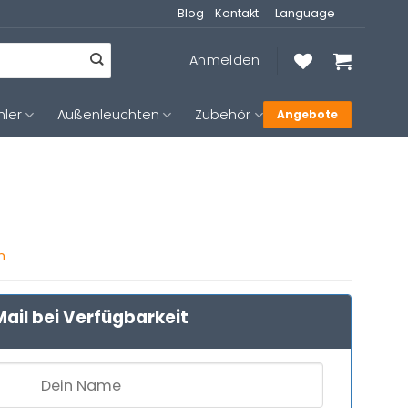
Blog
Kontakt
Language
Anmelden
hler
Außenleuchten
Zubehör
Angebote
n
ail bei Verfügbarkeit