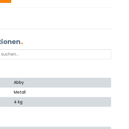
tionen
Abby
Metall
4 kg