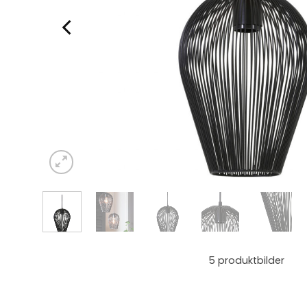
5
produktbilder