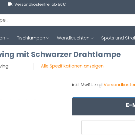
Versandkostenfrei ab 50€
ten
Tischlampen
Wandleuchten
Spots und Stra
ving mit Schwarzer Drahtlampe
iving
Alle Spezifikationen anzeigen
inkl. MwSt. zzgl
Versandkoste
E-M