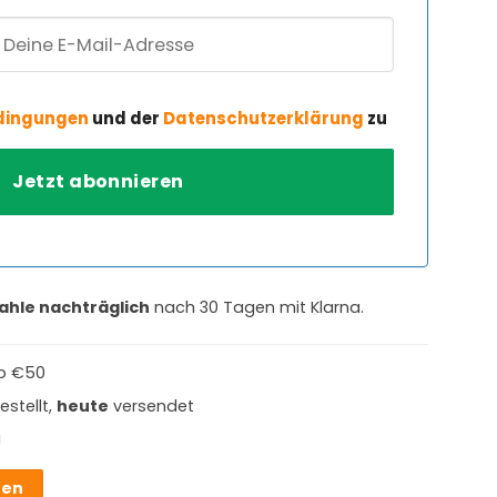
dingungen
und der
Datenschutzerklärung
zu
ahle nachträglich
nach 30 Tagen mit Klarna.
b €50
estellt,
heute
versendet
g
hen