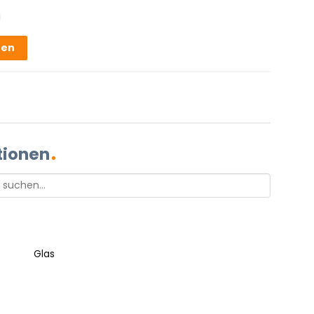
g
hen
tionen
Glas