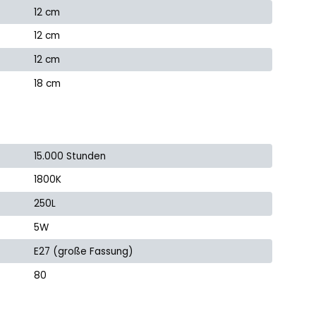
12 cm
12 cm
12 cm
18 cm
15.000 Stunden
1800K
250L
5W
E27 (große Fassung)
80