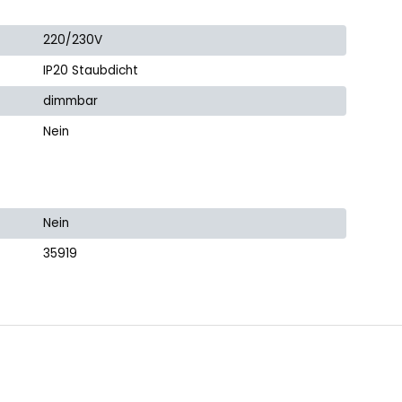
220/230V
IP20 Staubdicht
dimmbar
Nein
Nein
35919