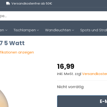
Versandkostenfrei ab 50€
ten
Tischlampen
Wandleuchten
Spots und Stra
27 5 Watt
ifikationen anzeigen
16,99
inkl. MwSt. zzgl
Versandkoste
Nicht vorrätig
E-M