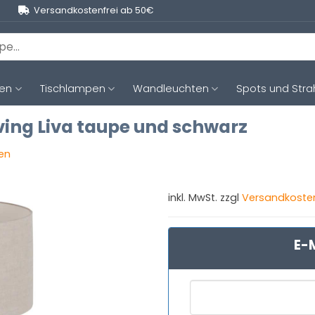
Versandkostenfrei ab 50€
ten
Tischlampen
Wandleuchten
Spots und Stra
iving Liva taupe und schwarz
gen
inkl. MwSt. zzgl
Versandkoste
E-M