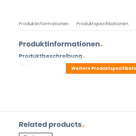
Produktinformationen
Produktspezifikationen
Produktinformationen
Produktbeschreibung
Hat eine E27-Fassung.
Weitere Produktspezifikat
Muss über einen Stecker angeschlossen werden.
Zwei Jahre Garantie.
Diese Leuchte wird ohne Lichtquelle geliefert.
Vor- und Nachteile
Stellen Sie eine Frage zu diesem
Related products
NAME