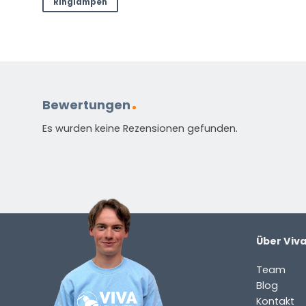
Ringlampen
(ERFORDERLICH)
Vorname
Nachnam
E-
Mail
(erforderlich)
Welche
Frage
Bewertungen
haben
Es wurden keine Rezensionen gefunden.
Sie
zu
dem
Produkt?
(erforderlich)
Über Viv
Team
Blog
Kontakt