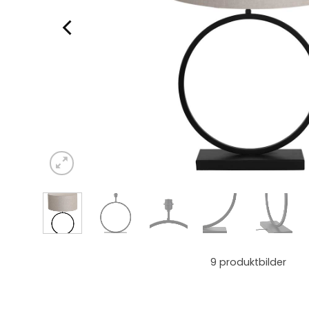
9
produktbilder