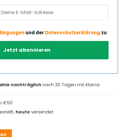
dingungen
und der
Datenschutzerklärung
zu
ahle nachträglich
nach 30 Tagen mit Klarna.
b €50
estellt,
heute
versendet
g
hen