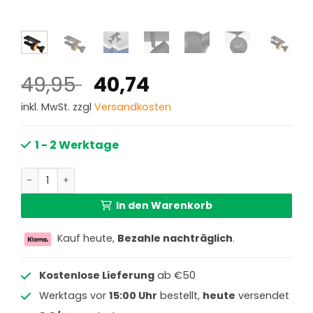
Ursprünglicher
Aktueller
49,95
40,74
Preis
Preis
inkl. MwSt. zzgl
Versandkosten
war:
ist:
49,95 €
40,74 €.
1 - 2 Werktage
Zweiflammiger Deckenspot modern Anne Light & Home B
In den Warenkorb
Kauf heute,
Bezahle nachträglich
.
Kostenlose Lieferung
ab €50
Werktags vor
15:00 Uhr
bestellt,
heute
versendet