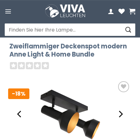
Zum
Inhalt
springen
Suchen
nach:
Zweiflammiger Deckenspot modern
Anne Light & Home Bundle
-18%