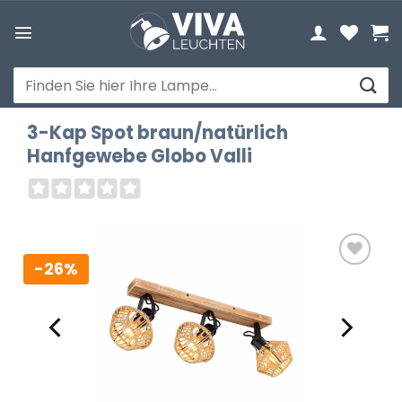
Zum
Inhalt
springen
Suchen
nach:
3-Kap Spot braun/natürlich
Hanfgewebe Globo Valli
-26%