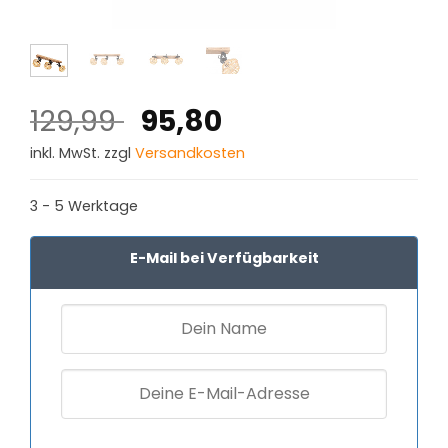
Ursprünglicher
Aktueller
129,99
95,80
Preis
Preis
inkl. MwSt. zzgl
Versandkosten
war:
ist:
129,99 €
95,80 €.
3 - 5 Werktage
E-Mail bei Verfügbarkeit