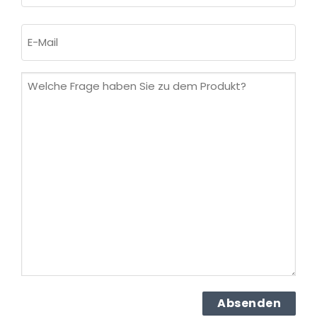
Nachname
E-
Mail
(erforderlich)
Welche
Frage
haben
Sie
zu
dem
Produkt?
(erforderlich)