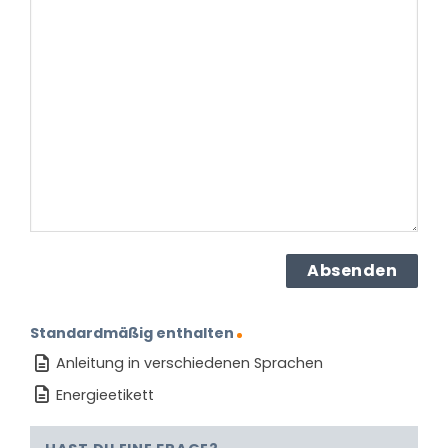
haben
Sie
zu
dem
Produkt?
(erforderlich)
Standardmäßig enthalten
Anleitung in verschiedenen Sprachen
Energieetikett