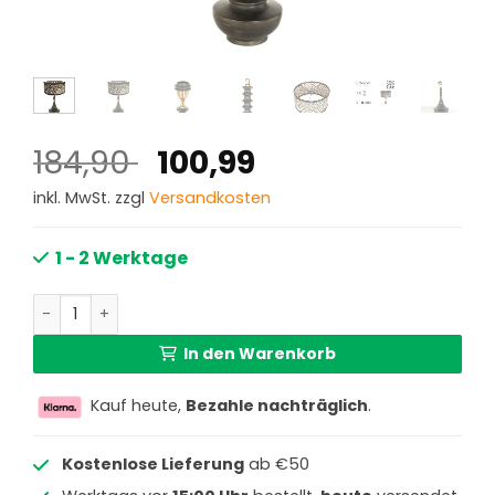
Ursprünglicher
Aktueller
184,90
100,99
Preis
Preis
inkl. MwSt. zzgl
Versandkosten
war:
ist:
184,90 €
100,99 €.
1 - 2 Werktage
Design Holztischlampe mit Rattanschirm Anne Light & H
In den Warenkorb
Kauf heute,
Bezahle nachträglich
.
Kostenlose Lieferung
ab €50