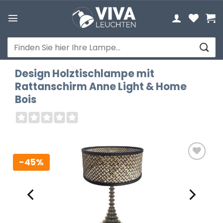
Zum
Inhalt
springen
Suchen
nach:
Design Holztischlampe mit
Rattanschirm Anne Light & Home
Bois
-45%