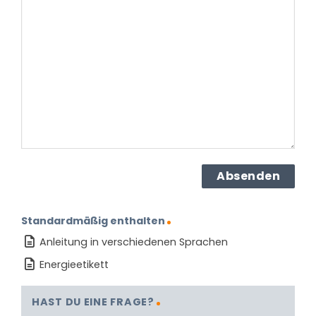
Sie
zu
dem
Produkt?
(erforderlich)
Standardmäßig enthalten
Anleitung in verschiedenen Sprachen
Energieetikett
HAST DU EINE FRAGE?