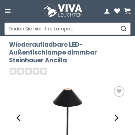
Zum
Inhalt
springen
Suchen
nach:
Wiederaufladbare LED-
Außentischlampe dimmbar
Steinhauer Ancilla