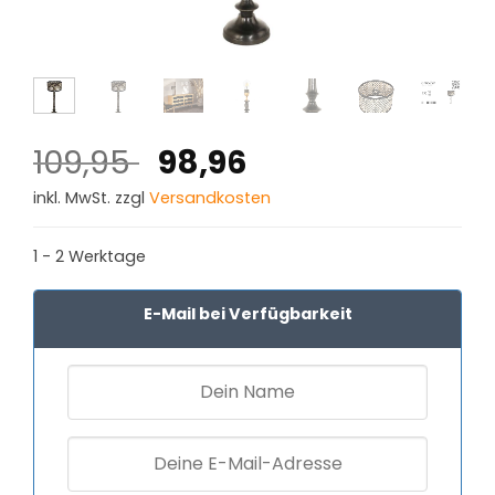
Ursprünglicher
Aktueller
109,95
98,96
Preis
Preis
inkl. MwSt. zzgl
Versandkosten
war:
ist:
109,95 €
98,96 €.
1 - 2 Werktage
E-Mail bei Verfügbarkeit