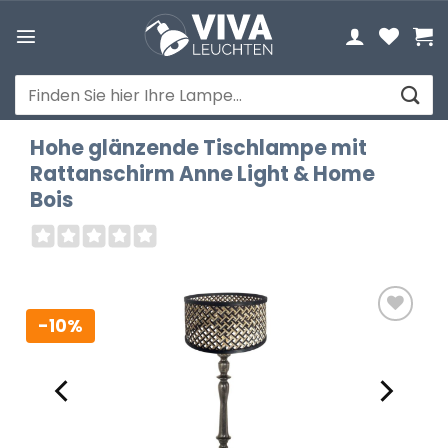
Zum
Inhalt
springen
Suchen
nach:
Hohe glänzende Tischlampe mit
Rattanschirm Anne Light & Home
Bois
-10%