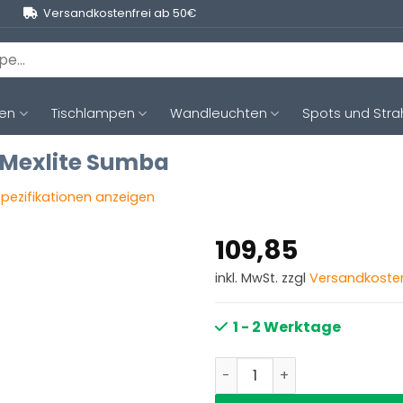
Versandkostenfrei ab 50€
ten
Tischlampen
Wandleuchten
Spots und Stra
 Mexlite Sumba
 Spezifikationen anzeigen
109,85
inkl. MwSt. zzgl
Versandkoste
1 - 2 Werktage
Stehleuchte Bambus schw