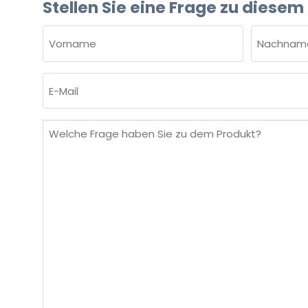
Stellen Sie eine Frage zu diesem
NAME
(ERFORDERLICH)
Vorname
Nachnam
E-
Mail
(erforderlich)
Welche
Frage
haben
Sie
zu
dem
Produkt?
(erforderlich)