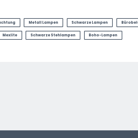
uchtung
Metall Lampen
Schwarze Lampen
Bürobel
Mexlite
Schwarze Stehlampen
Boho-Lampen