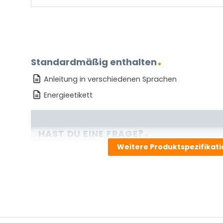
Standardmäßig enthalten
Anleitung in verschiedenen Sprachen
Energieetikett
HAST DU EINE FRAGE?
Weitere Produktspezifikat
Kontaktieren Sie uns. Sie erreichen uns per E-Mail un
info@vivaleuchten.de
.