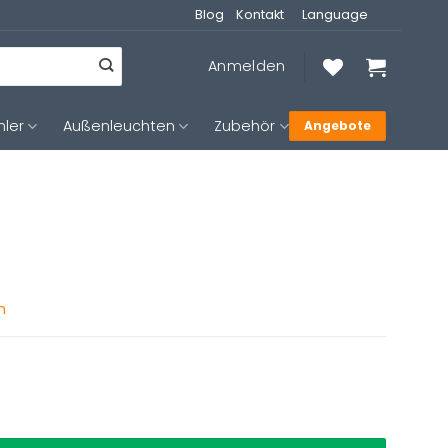
Blog
Kontakt
Language
Anmelden
hler
Außenleuchten
Zubehör
Angebote
n
arz Mexlite Sumba Menge