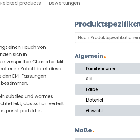
Related products
Bewertungen
Produktspezifika
ngt einen Hauch von
nden sich in
Algemein
n verspielten Charakter. Mit
Familienname
lter im Kabel bietet diese
beiden E14-Fassungen
Stil
u bestimmen.
Farbe
ein subtiles und warmes
Material
ichteffekt, das schön verteilt
n passt perfekt in
Gewicht
Maße