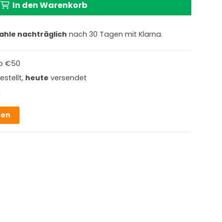
In den Warenkorb
ahle nachträglich
nach 30 Tagen mit Klarna.
b €50
estellt,
heute
versendet
g
hen